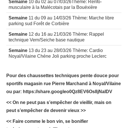
Semaine
10 du 02 au 07/03/26Thème: Renfo-
musculaire à la Malécotais par la Bouëxière
RUNNING
Semaine
11 du 09 au 14/03/26 Thème: Marche libre
parking sud Forêt de Corbière
TRAIL
Semaine
12 du 16 au 21/03/26 Thème: Rappel
technique Vern/Seiche base nautique
MARCHE NORDIQUE
Semaine
13 du 23 au 28/03/26 Thème: Cardio
Noyal/Vilaine Chéne Joli parking proche Leclerc
FITNESS
Pour des chaussettes techniques pente douce pour
sportifs magasin rue Pierre Marchand à Noyal/Vilaine
ou par: https://share.googleo0Qz8EV6Os8jNalDV
<< On ne peut pas s’empêcher de vieillir, mais on
peut s’empêcher de devenir vieux >>
<< Faire comme le bon vin, se bonifier