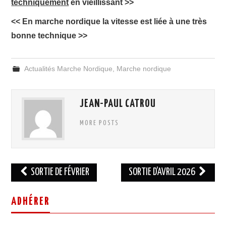
techniquement
en vieillissant >>
<< En marche nordique la vitesse est liée à une très
bonne technique >>
Actualités Marche Nordique
,
Marche nordique
JEAN-PAUL CATROU
MORE POSTS
Navigation
SORTIE DE FÉVRIER
SORTIE D’AVRIL 2026
des
articles
ADHÉRER