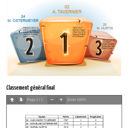
RUNNING
TRAIL
MARCHE NORDIQUE
FITNESS
Classement général final
Page
1
/
1
Zoom
100%