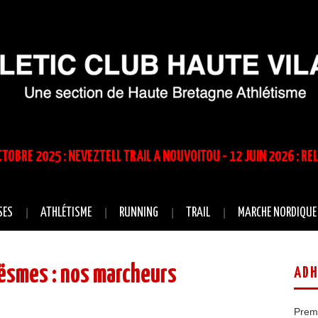
TOBRE 2025 : NEVEZTELL TRAIL A NOUVOITOU - 12 JUIN 2026 : RE
SES
ATHLÉTISME
RUNNING
TRAIL
MARCHE NORDIQUE
ësmes : nos marcheurs
ADH
Premi