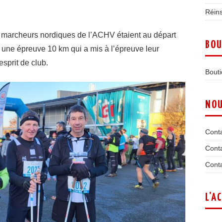
Réins
 marcheurs nordiques de l’
ACHV
étaient au départ
BOU
ne épreuve 10 km qui a mis à l’épreuve leur
esprit de club.
Bouti
NOU
Conta
Conta
Conta
L’A