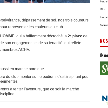
Face
Blog
Face
 persévérance, dépassement de soi, nos trois coureurs
Nouvo
 pour représenter les couleurs du club.
ODHOMME
, qui a brillamment décroché la
2ᵉ place
de
NOS
e son engagement et de sa ténacité, qui reflète
 les membres ACHV.
Ils n
 aussi en marche nordique
mbre du club monter sur le podium, c’est inspirant pour
périmentés
ents à tenter l’aventure, que ce soit la marche
iscipline.