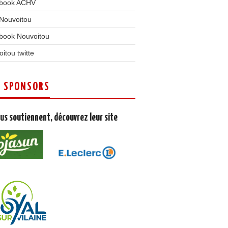
book ACHV
 Nouvoitou
book Nouvoitou
itou twitte
 SPONSORS
ous soutiennent, découvrez leur site