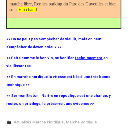
marche libre, Rennes parking du Parc des Gayeulles et bien
sur :
Vin chaud
<< On ne peut pas s’empêcher de vieillir, mais on peut
s’empêcher de devenir vieux >>
<< Faire comme le bon vin, se bonifier
techniquement
en
vieillissant >>
<< En marche nordique la vitesse est liée à une très bonne
technique >>
<< Sermon Breton : Naitre en république est une chance, y
rester, un privilège, la préserver, une évidence >>
Actualités Marche Nordique
,
Marche nordique