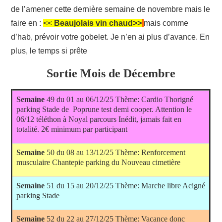
de l’amener cette dernière semaine de novembre mais le
RUNNING
faire en :
<<
Beaujolais vin chaud>>
mais comme
d’hab, prévoir votre gobelet. Je n’en ai plus d’avance. En
TRAIL
plus, le temps si prête
Sortie Mois de Décembre
MARCHE NORDIQUE
FITNESS
Semaine
49 du 01 au 06/12/25 Thème: Cardio Thorigné
parking Stade de Poprune test demi cooper. Attention le
06/12 téléthon à Noyal parcours Inédit, jamais fait en
totalité. 2€ minimum par participant
Semaine
50 du 08 au 13/12/25 Thème: Renforcement
musculaire Chantepie parking du Nouveau cimetière
Semaine
51 du 15 au 20/12/25 Thème: Marche libre Acigné
parking Stade
Semaine
52 du 22 au 27/12/25 Thème: Vacance donc