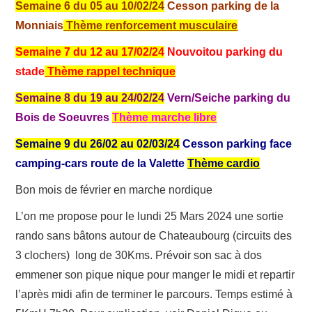
Semaine 6 du 05 au 10/02/24
Cesson parking de la
Monniais
Thème renforcement musculaire
RUNNING
Semaine 7 du 12 au 17/02/24
Nouvoitou parking du
TRAIL
stade
Thème rappel technique
Semaine 8 du 19 au 24/02/24
Vern/Seiche parking du
MARCHE NORDIQUE
Bois de Soeuvres
Thème marche libre
FITNESS
Semaine 9 du 26/02 au 02/03/24
Cesson parking face
camping-cars route de la Valette
Thème cardio
Bon mois de février en marche nordique
L’on me propose pour le lundi 25 Mars 2024 une sortie
rando sans bâtons autour de Chateaubourg (circuits des
3 clochers) long de 30Kms. Prévoir son sac à dos
emmener son pique nique pour manger le midi et repartir
l’après midi afin de terminer le parcours. Temps estimé à