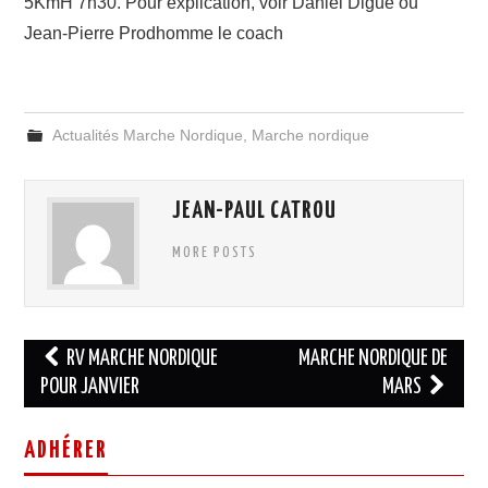
5KmH 7h30. Pour explication, voir Daniel Digue ou
Jean-Pierre Prodhomme le coach
Actualités Marche Nordique
,
Marche nordique
JEAN-PAUL CATROU
MORE POSTS
Navigation
RV MARCHE NORDIQUE
MARCHE NORDIQUE DE
des
POUR JANVIER
MARS
articles
ADHÉRER